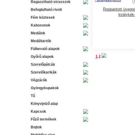
Ragasztható strasszok
Roppantott üvegg
Befoglalható rivoli
királykék
Fém köztesek
Kabosonok
Medálok
Medáltartók
Fülbevaló alapok
1
2
Gyűrű alapok
Szerelőpálcák
Szerelőkarikák
Végzárók
Gyöngykupakok
Tű
Könyvjelző alap
Kapcsok
Fűző termékek
Bojtok