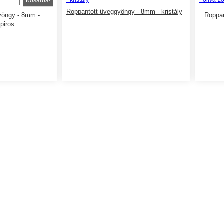
Kosárba!
Roppantott üveggyöngy - 8mm - kristály
yöngy - 8mm -
Roppan
-piros