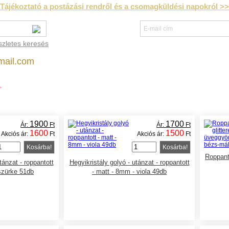
Tájékoztató a postázási rendről és a csomagküldési napokról >>
szletes keresés
mail.com
►
1900
1700
Ár:
Ft
Ár:
Ft
1600
1500
Akciós ár:
Ft
Akciós ár:
Ft
Kosárba!
Kosárba!
Roppant
tánzat - roppantott
Hegyikristály golyó - utánzat - roppantott
szürke 51db
- matt - 8mm - viola 49db