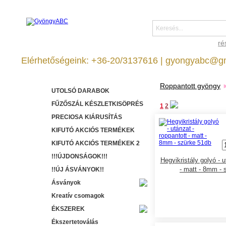
ré
Elérhetőségeink: +36-20/3137616 | gyongyabc@g
Roppantott gyöngy
UTOLSÓ DARABOK
FŰZŐSZÁL KÉSZLETKISÖPRÉS
1
2
PRECIOSA KIÁRUSÍTÁS
KIFUTÓ AKCIÓS TERMÉKEK
KIFUTÓ AKCIÓS TERMÉKEK 2
!!!ÚJDONSÁGOK!!!
Hegyikristály golyó - u
- matt - 8mm - 
!!ÚJ ÁSVÁNYOK!!
Ásványok
Kreatív csomagok
ÉKSZEREK
Ékszertetoválás