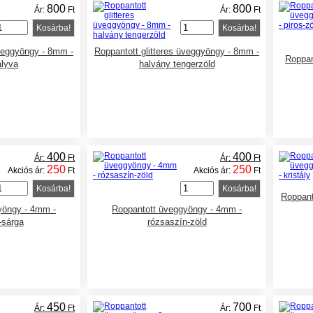
800
800
Ár:
Ft
Ár:
Ft
Kosárba!
Kosárba!
üveggyöngy - 8mm -
Roppantott glitteres üveggyöngy - 8mm -
Roppan
lyva
halvány tengerzöld
400
400
Ár:
Ft
Ár:
Ft
250
250
Akciós ár:
Ft
Akciós ár:
Ft
Kosárba!
Kosárba!
Roppant
yöngy - 4mm -
Roppantott üveggyöngy - 4mm -
-sárga
rózsaszín-zöld
450
700
Ár:
Ft
Ár:
Ft