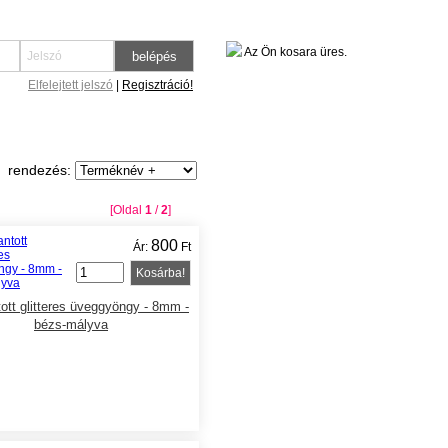
Az Ön kosara üres.
Elfelejtett jelszó
|
Regisztráció!
rendezés:
[Oldal
1
/
2
]
800
Ár:
Ft
Kosárba!
ott glitteres üveggyöngy - 8mm -
bézs-mályva