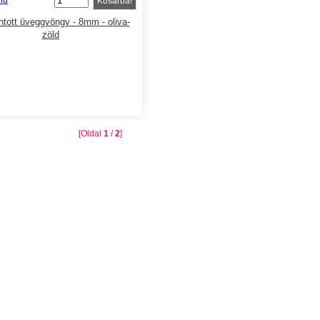
Kosárba!
tott üveggyöngy - 8mm - oliva-
zöld
[Oldal
1
/
2
]