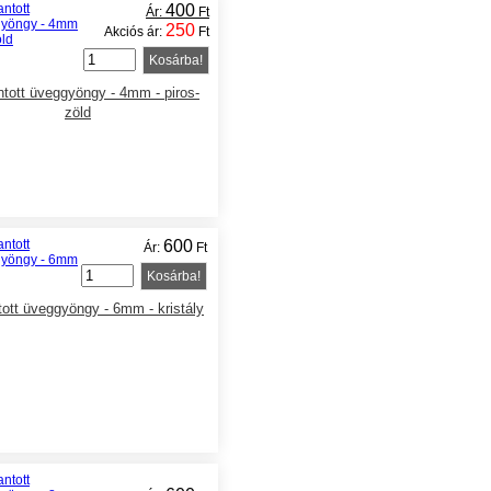
400
Ár:
Ft
250
Akciós ár:
Ft
Kosárba!
tott üveggyöngy - 4mm - piros-
zöld
600
Ár:
Ft
Kosárba!
ott üveggyöngy - 6mm - kristály