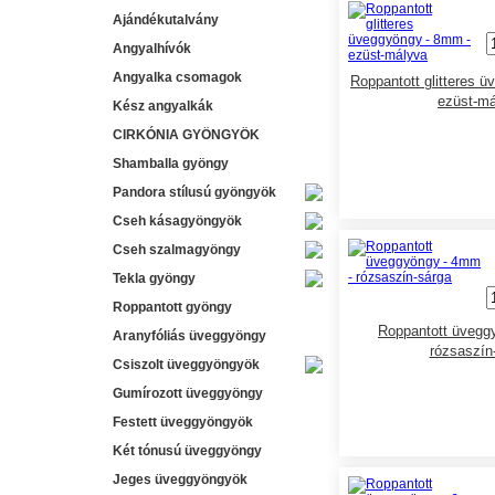
Ajándékutalvány
Angyalhívók
Angyalka csomagok
Roppantott glitteres 
ezüst-má
Kész angyalkák
CIRKÓNIA GYÖNGYÖK
Shamballa gyöngy
Pandora stílusú gyöngyök
Cseh kásagyöngyök
Cseh szalmagyöngy
Tekla gyöngy
Roppantott gyöngy
Roppantott üvegg
Aranyfóliás üveggyöngy
rózsaszín
Csiszolt üveggyöngyök
Gumírozott üveggyöngy
Festett üveggyöngyök
Két tónusú üveggyöngy
Jeges üveggyöngyök