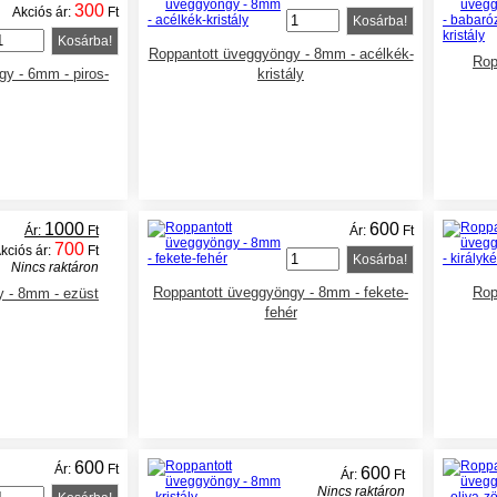
300
Akciós ár:
Ft
Kosárba!
Kosárba!
Roppantott üveggyöngy - 8mm - acélkék-
Rop
y - 6mm - piros-
kristály
1000
600
Ár:
Ft
Ár:
Ft
700
kciós ár:
Ft
Kosárba!
Nincs raktáron
Roppantott üveggyöngy - 8mm - fekete-
Rop
y - 8mm - ezüst
fehér
600
Ár:
Ft
600
Ár:
Ft
Nincs raktáron