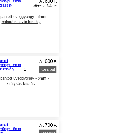
600
Ár:
Ft
Nincs raktáron
pantott üveggyöngy - 8mm -
babarózsaszín-kristály
600
Ár:
Ft
Kosárba!
pantott üveggyöngy - 8mm -
királykék-kristály
700
Ár:
Ft