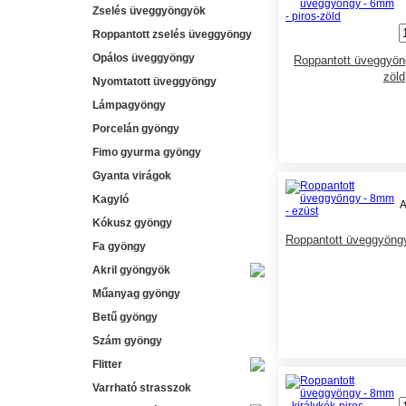
Zselés üveggyöngyök
Roppantott zselés üveggyöngy
Opálos üveggyöngy
Roppantott üveggyöng
zöld
Nyomtatott üveggyöngy
Lámpagyöngy
Porcelán gyöngy
Fimo gyurma gyöngy
Gyanta virágok
Kagyló
A
Kókusz gyöngy
Roppantott üveggyöng
Fa gyöngy
Akril gyöngyök
Műanyag gyöngy
Betű gyöngy
Szám gyöngy
Flitter
Varrható strasszok