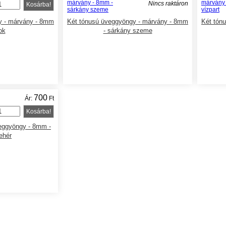
Nincs raktáron
Kosárba!
y - márvány - 8mm
Két tónusú üveggyöngy - márvány - 8mm
Két tón
ok
- sárkány szeme
700
Ár:
Ft
Kosárba!
eggyöngy - 8mm -
ehér