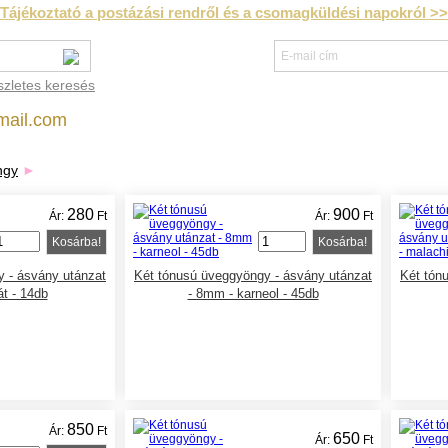
Tájékoztató a postázási rendről és a csomagküldési napokról >>
szletes keresés
mail.com
ngy
►
280
900
Ár:
Ft
Ár:
Ft
Kosárba!
Kosárba!
 - ásvány utánzat
Két tónusú üveggyöngy - ásvány utánzat
Két tón
t - 14db
- 8mm - karneol - 45db
850
Ár:
Ft
650
Ár:
Ft