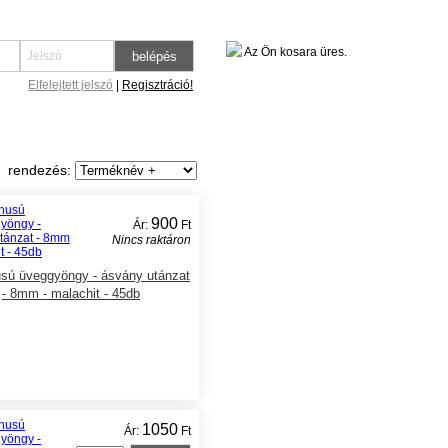
Az Ön kosara üres.
Elfelejtett jelszó
|
Regisztráció!
rendezés:
900
Ár:
Ft
Nincs raktáron
usú üveggyöngy - ásvány utánzat
- 8mm - malachit - 45db
1050
Ár:
Ft