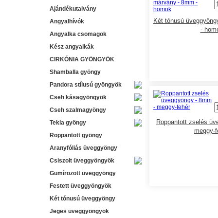
Ajándékutalvány
Két tónusú üveggyöng
Angyalhívók
- hom
Angyalka csomagok
Kész angyalkák
CIRKÓNIA GYÖNGYÖK
Shamballa gyöngy
Pandora stílusú gyöngyök
Cseh kásagyöngyök
Cseh szalmagyöngy
Roppantott zselés üv
Tekla gyöngy
meggy-f
Roppantott gyöngy
Aranyfóliás üveggyöngy
Csiszolt üveggyöngyök
Gumírozott üveggyöngy
Festett üveggyöngyök
Két tónusú üveggyöngy
Jeges üveggyöngyök