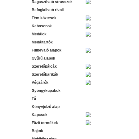
Ragasztható strasszok
Befoglalható rivoli
Fém köztesek
Kabosonok
Medálok
Medáltartók
Fülbevaló alapok
Gyűrű alapok
Szerelőpálcák
Szerelőkarikák
Végzárók
Gyöngykupakok
Tű
Könyvjelző alap
Kapcsok
Fűző termékek
Bojtok