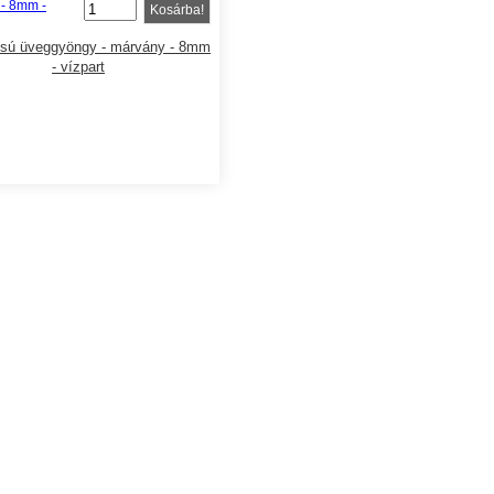
Kosárba!
usú üveggyöngy - márvány - 8mm
- vízpart