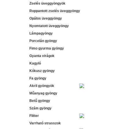
Zselés üveggyöngyök
Roppantott zselés üveggyöngy
Opálos üveggyöngy
Nyomtatott üveggyöngy
Lámpagyöngy
Porcelán gyöngy
Fimo gyurma gyöngy
Gyanta virágok
Kagyló
Kókusz gyöngy
Fa gyöngy
Akril gyöngyök
Műanyag gyöngy
Betű gyöngy
Szám gyöngy
Flitter
Varrható strasszok