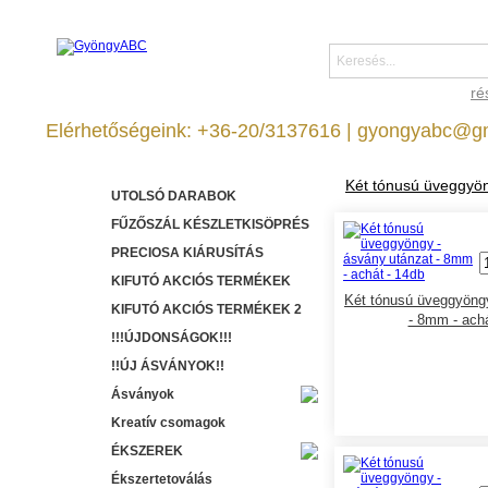
ré
Elérhetőségeink: +36-20/3137616 | gyongyabc@g
Két tónusú üveggyö
UTOLSÓ DARABOK
FŰZŐSZÁL KÉSZLETKISÖPRÉS
PRECIOSA KIÁRUSÍTÁS
KIFUTÓ AKCIÓS TERMÉKEK
Két tónusú üveggyöngy
KIFUTÓ AKCIÓS TERMÉKEK 2
- 8mm - achá
!!!ÚJDONSÁGOK!!!
!!ÚJ ÁSVÁNYOK!!
Ásványok
Kreatív csomagok
ÉKSZEREK
Ékszertetoválás