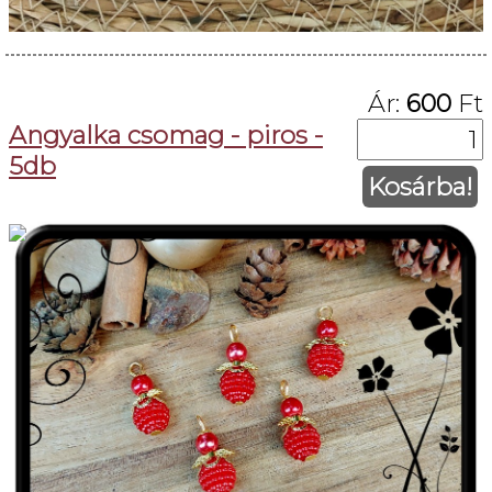
Ár:
600
Ft
Angyalka csomag - piros -
5db
Kosárba!