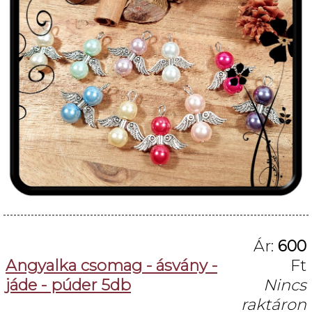
Ár:
600
Angyalka csomag - ásvány -
Ft
jáde - púder 5db
Nincs
raktáron