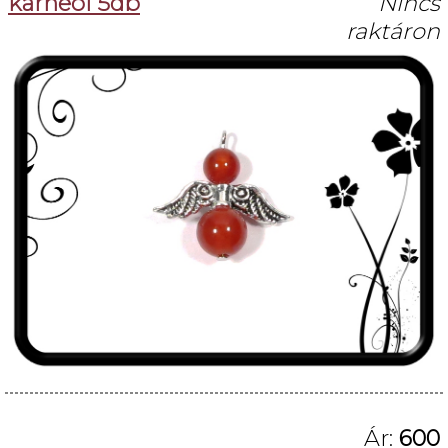
karneol 5db
Nincs
raktáron
Ár:
600