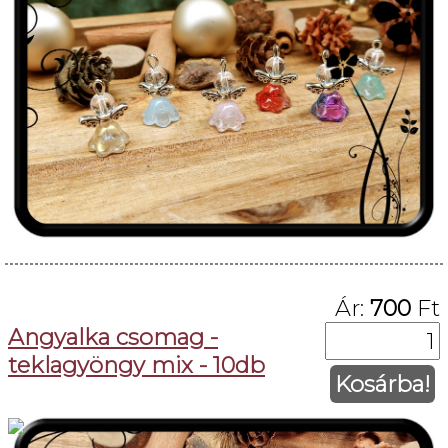
Ár:
700
Ft
Angyalka csomag -
teklagyöngy mix - 10db
Kosárba!