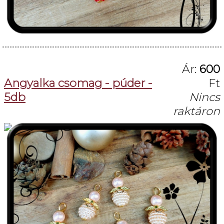
Ár:
600
Angyalka csomag - púder -
Ft
5db
Nincs
raktáron