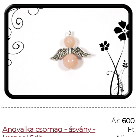
Ár:
600
Angyalka csomag - ásvány -
Ft