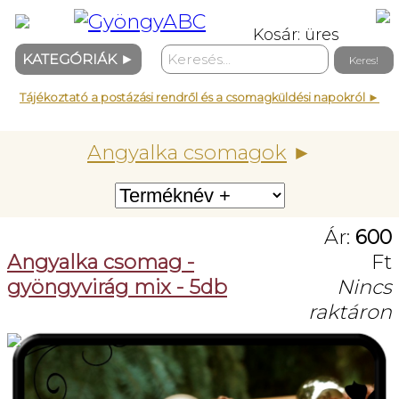
Kosár: üres
KATEGÓRIÁK
►
Tájékoztató a postázási rendről és a csomagküldési napokról ►
Angyalka csomagok
►
Ár:
600
Angyalka csomag -
Ft
gyöngyvirág mix - 5db
Nincs
raktáron