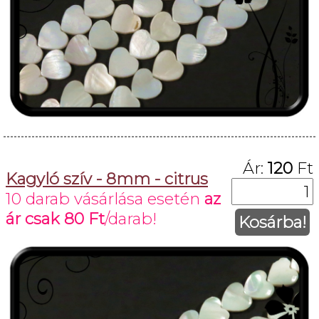
Ár:
120
Ft
Kagyló szív - 8mm - citrus
10 darab vásárlása esetén
az
ár csak
80 Ft
/darab!
Kosárba!