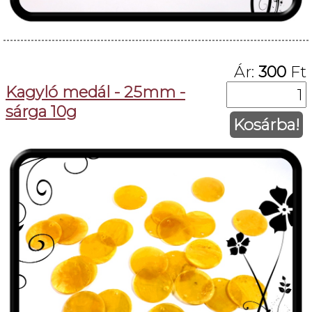
Ár:
300
Ft
Kagyló medál - 25mm -
sárga 10g
Kosárba!