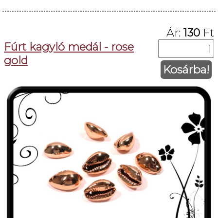
Ár:
130
Ft
Fúrt kagyló medál - rose
gold
Kosárba!