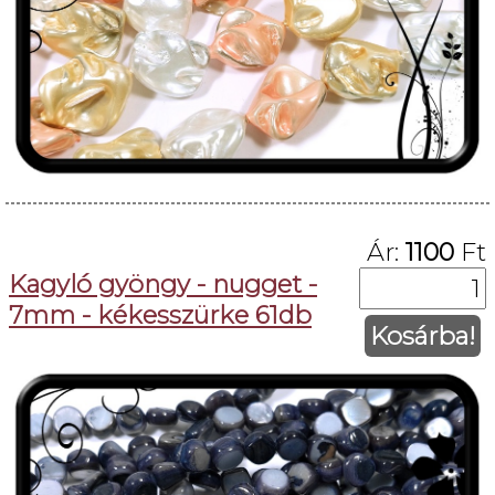
Ár:
1100
Ft
Kagyló gyöngy - nugget -
7mm - kékesszürke 61db
Kosárba!