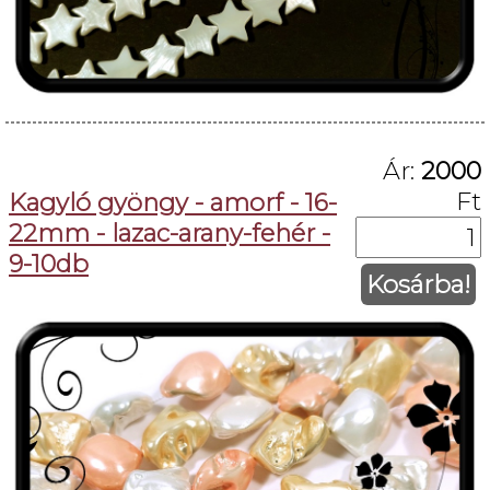
Ár:
2000
Ft
Kagyló gyöngy - amorf - 16-
22mm - lazac-arany-fehér -
9-10db
Kosárba!