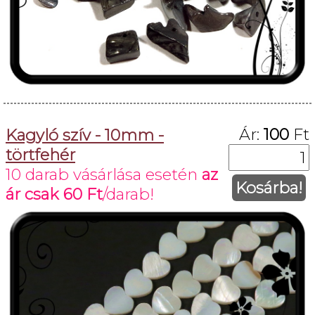
Ár:
100
Ft
Kagyló szív - 10mm -
törtfehér
10 darab vásárlása esetén
az
Kosárba!
ár csak
60 Ft
/darab!