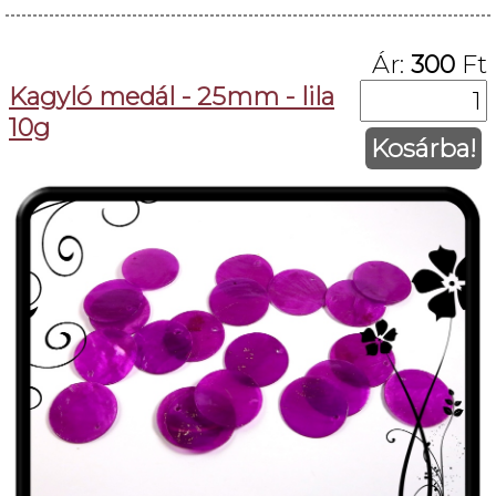
Ár:
300
Ft
Kagyló medál - 25mm - lila
10g
Kosárba!