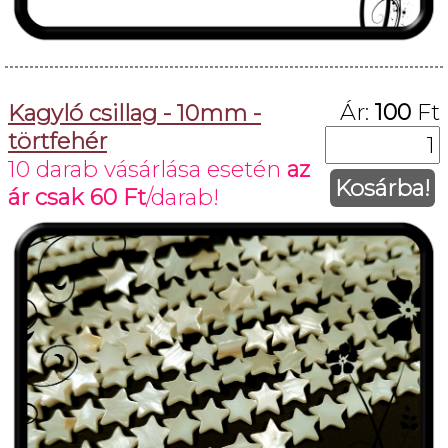
Ár:
100
Ft
Kagyló csillag - 10mm -
törtfehér
10 darab vásárlása esetén
az
Kosárba!
ár csak
60 Ft
/darab!