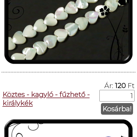
Ár:
120
Ft
Köztes - kagyló - fűzhető -
királykék
Kosárba!