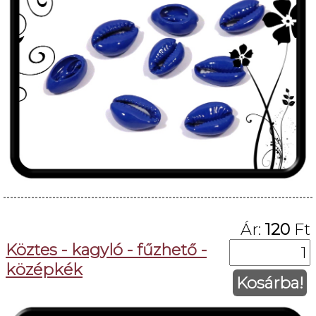
Ár:
120
Ft
Köztes - kagyló - fűzhető -
középkék
Kosárba!