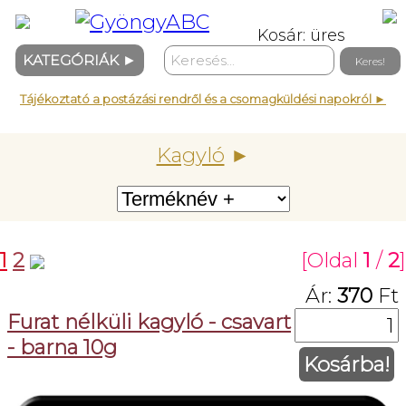
Kosár: üres
KATEGÓRIÁK
►
Tájékoztató a postázási rendről és a csomagküldési napokról ►
Kagyló
►
1
2
[Oldal
1
/
2
]
Ár:
370
Ft
Furat nélküli kagyló - csavart
- barna 10g
Kosárba!