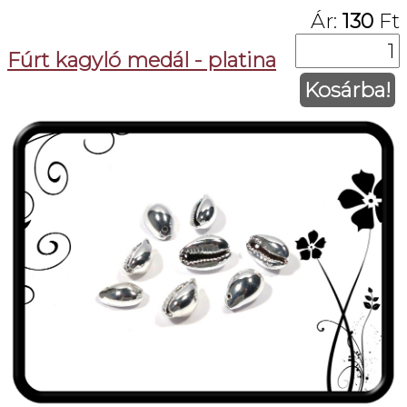
Ár:
130
Ft
Fúrt kagyló medál - platina
Kosárba!