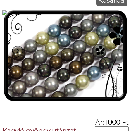
Kosárba!
Ár:
1000
Ft
Kagyló gyöngy utánzat -