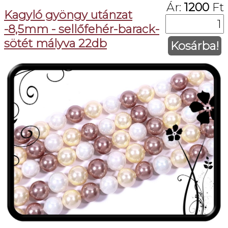
Ár:
1200
Ft
Kagyló gyöngy utánzat
-8,5mm - sellőfehér-barack-
sötét mályva 22db
Kosárba!