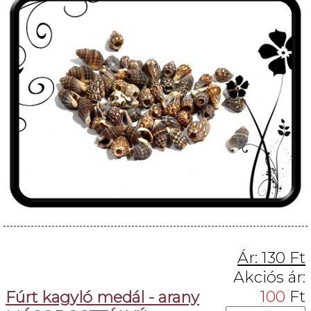
Ár:
130
Ft
Akciós ár:
100
Ft
Fúrt kagyló medál - arany