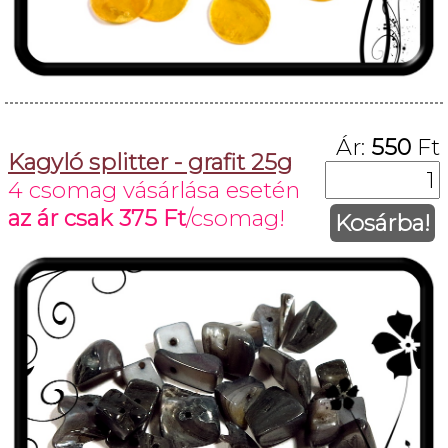
Ár:
550
Ft
Kagyló splitter - grafit 25g
4 csomag vásárlása esetén
az ár csak
375 Ft
/csomag!
Kosárba!