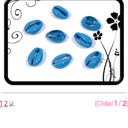
1
2
[Oldal
1
/
2
]