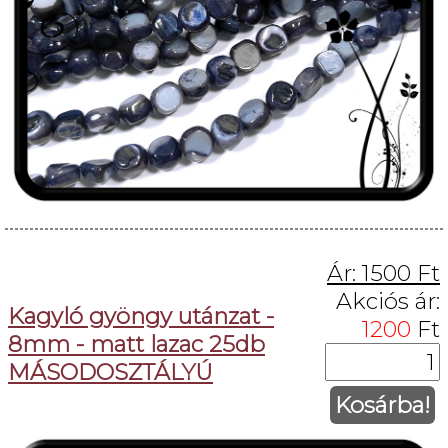
Ár:
1500
Ft
Akciós ár:
Kagyló gyöngy utánzat -
1200
Ft
8mm - matt lazac 25db
MÁSODOSZTÁLYÚ
Kosárba!