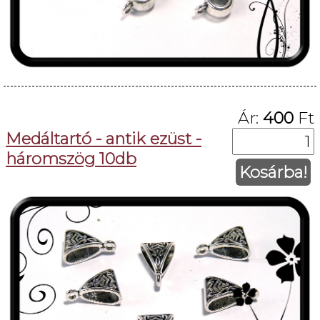
Ár:
400
Ft
Medáltartó - antik ezüst -
háromszög 10db
Kosárba!