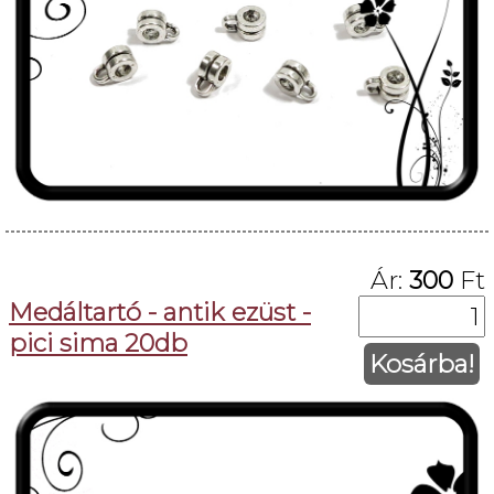
Ár:
300
Ft
Medáltartó - antik ezüst -
pici sima 20db
Kosárba!