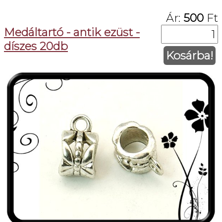
Ár:
500
Ft
Medáltartó - antik ezüst -
díszes 20db
Kosárba!