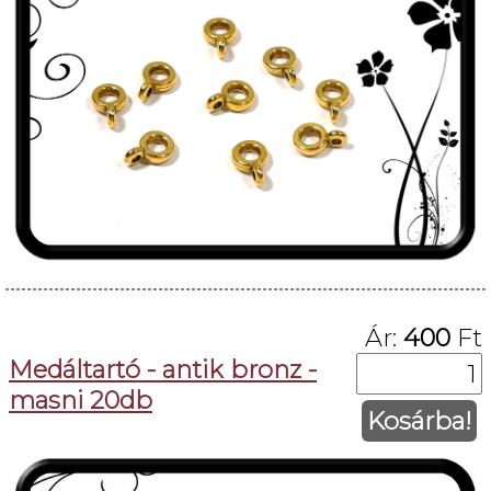
Ár:
400
Ft
Medáltartó - antik bronz -
masni 20db
Kosárba!