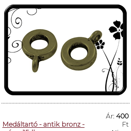
Ár:
400
Medáltartó - antik bronz -
Ft