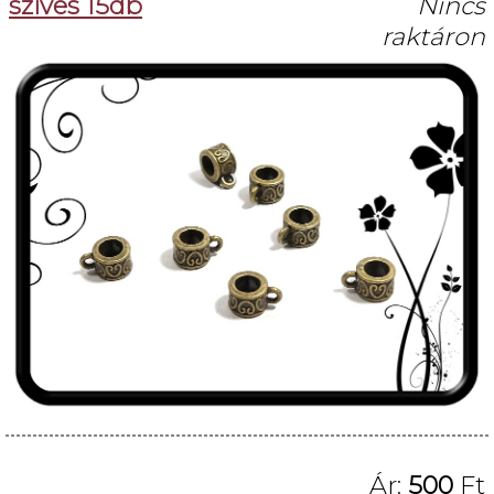
szíves 15db
Nincs
raktáron
Ár:
500
Ft