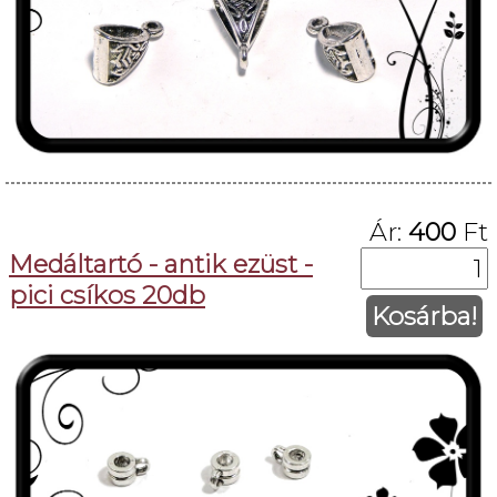
Ár:
400
Ft
Medáltartó - antik ezüst -
pici csíkos 20db
Kosárba!