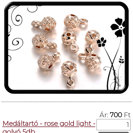
Ár:
700
Ft
Medáltartó - rose gold light -
golyó 5db