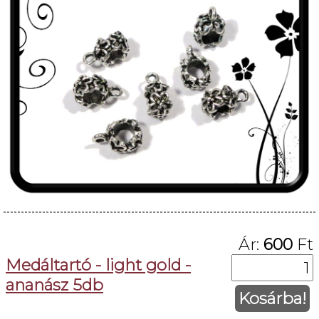
Ár:
600
Ft
Medáltartó - light gold -
ananász 5db
Kosárba!