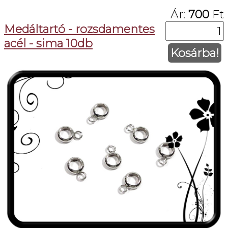
Ár:
700
Ft
Medáltartó - rozsdamentes
acél - sima 10db
Kosárba!