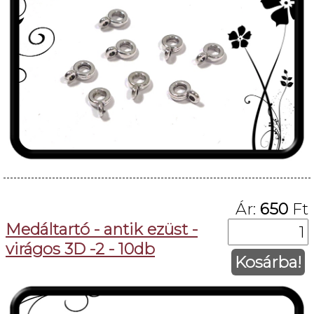
Ár:
650
Ft
Medáltartó - antik ezüst -
virágos 3D -2 - 10db
Kosárba!