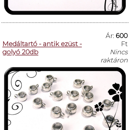
Ár:
600
Medáltartó - antik ezüst -
Ft
golyó 20db
Nincs
raktáron