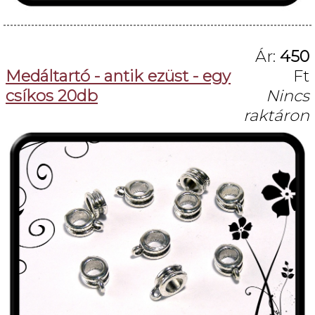
Ár:
450
Medáltartó - antik ezüst - egy
Ft
csíkos 20db
Nincs
raktáron